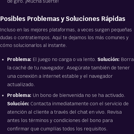
de giro. ¡Mucha suerte!
Posibles Problemas y Soluciones Rápidas
Incluso en las mejores plataformas, a veces surgen pequeñas
dudas o contratiempos. Aquí te dejamos los más comunes y
cómo solucionarlos al instante.
Problema:
El juego no carga o va lento.
Solución:
Borra
la caché de tu navegador. Asegúrate también de tener
una conexión a internet estable y el navegador
actualizado.
Problema:
Un bono de bienvenida no se ha activado.
Solución:
Contacta inmediatamente con el servicio de
atención al cliente a través del chat en vivo. Revisa
antes los términos y condiciones del bono para
confirmar que cumplías todos los requisitos.