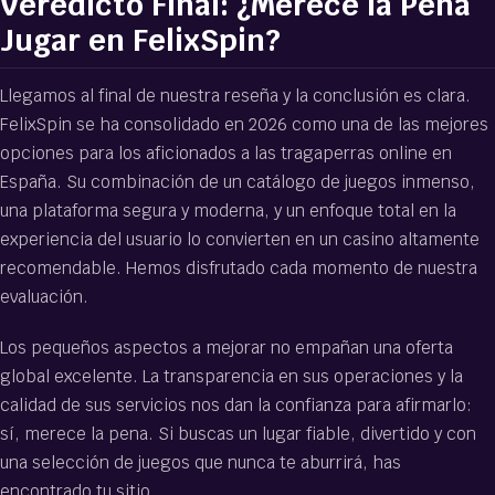
Veredicto Final: ¿Merece la Pena
Jugar en FelixSpin?
Llegamos al final de nuestra reseña y la conclusión es clara.
FelixSpin se ha consolidado en 2026 como una de las mejores
opciones para los aficionados a las tragaperras online en
España. Su combinación de un catálogo de juegos inmenso,
una plataforma segura y moderna, y un enfoque total en la
experiencia del usuario lo convierten en un casino altamente
recomendable. Hemos disfrutado cada momento de nuestra
evaluación.
Los pequeños aspectos a mejorar no empañan una oferta
global excelente. La transparencia en sus operaciones y la
calidad de sus servicios nos dan la confianza para afirmarlo:
sí, merece la pena. Si buscas un lugar fiable, divertido y con
una selección de juegos que nunca te aburrirá, has
encontrado tu sitio.