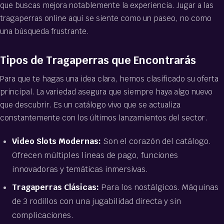
que buscas mejora notablemente la experiencia. Jugar a las
tragaperras online aquí se siente como un paseo, no como
una búsqueda frustrante.
Tipos de Tragaperras que Encontrarás
Para que te hagas una idea clara, hemos clasificado su oferta
principal. La variedad asegura que siempre haya algo nuevo
que descubrir. Es un catálogo vivo que se actualiza
constantemente con los últimos lanzamientos del sector.
Video Slots Modernas:
Son el corazón del catálogo.
Ofrecen múltiples líneas de pago, funciones
innovadoras y temáticas inmersivas.
Tragaperras Clásicas:
Para los nostálgicos. Máquinas
de 3 rodillos con una jugabilidad directa y sin
complicaciones.