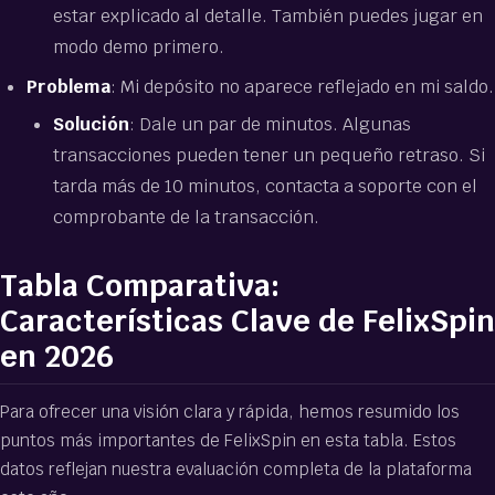
estar explicado al detalle. También puedes jugar en
modo demo primero.
Problema
: Mi depósito no aparece reflejado en mi saldo.
Solución
: Dale un par de minutos. Algunas
transacciones pueden tener un pequeño retraso. Si
tarda más de 10 minutos, contacta a soporte con el
comprobante de la transacción.
Tabla Comparativa:
Características Clave de FelixSpin
en 2026
Para ofrecer una visión clara y rápida, hemos resumido los
puntos más importantes de FelixSpin en esta tabla. Estos
datos reflejan nuestra evaluación completa de la plataforma