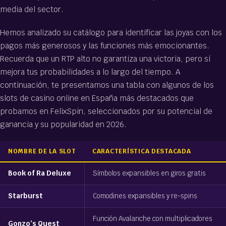
media del sector.
Hemos analizado su catálogo para identificar las joyas con los
pagos más generosos y las funciones más emocionantes.
Recuerda que un RTP alto no garantiza una victoria, pero sí
mejora tus probabilidades a lo largo del tiempo. A
continuación, te presentamos una tabla con algunos de los
slots de casino online en España más destacados que
probamos en FelixSpin, seleccionados por su potencial de
ganancia y su popularidad en 2026.
NOMBRE DE LA SLOT
CARACTERÍSTICA DESTACADA
Book of Ra Deluxe
Símbolos expansibles en giros gratis
Starburst
Comodines expansibles y re-spins
Función Avalanche con multiplicadores
Gonzo’s Quest