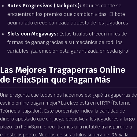
Botes Progresivos (Jackpots):
Aquí es donde se
encuentran los premios que cambian vidas. El bote
acumulado crece con cada apuesta de los jugadores.
Slots con Megaways:
Estos títulos ofrecen miles de
formas de ganar gracias a su mecánica de rodillos
variables. ¡La emoción está garantizada en cada giro!
Las Mejores Tragaperras Online
de FelixSpin que Pagan Más
Una pregunta que todos nos hacemos es: ¿qué tragaperras de
casino online pagan mejor? La clave está en el RTP (Retorno
Teórico al Jugador). Este porcentaje indica la cantidad de
dinero apostado que un juego devuelve a los jugadores a largo
plazo. En FelixSpin, encontramos una notable transparencia
en este aspecto. Muchos de sus títulos superan el 96 %, la