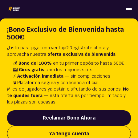
¡Bono Exclusivo de Bienvenida hasta
500€!
¿Listo para jugar con ventaja? Regístrate ahora y
aprovecha nuestra
oferta exclusiva de bienvenida
:
💰
Bono del 100%
en tu primer depósito hasta 500€
🎰
Giros gratis
para los mejores slots
⚡
Activación inmediata
— sin complicaciones
🔒 Plataforma segura y con licencia oficial
Miles de jugadores ya están disfrutando de sus bonos.
No
te quedes fuera
— esta oferta es por tiempo limitado y
las plazas son escasas.
Reclamar Bono Ahora
Ya tengo cuenta