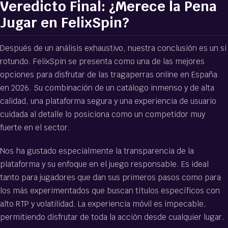
Veredicto Final: ¿Merece la Pena
Jugar en FelixSpin?
Después de un análisis exhaustivo, nuestra conclusión es un sí
rotundo. FelixSpin se presenta como una de las mejores
opciones para disfrutar de las tragaperras online en España
en 2026. Su combinación de un catálogo inmenso y de alta
calidad, una plataforma segura y una experiencia de usuario
cuidada al detalle lo posiciona como un competidor muy
fuerte en el sector.
Nos ha gustado especialmente la transparencia de la
plataforma y su enfoque en el juego responsable. Es ideal
tanto para jugadores que dan sus primeros pasos como para
los más experimentados que buscan títulos específicos con
alto RTP y volatilidad. La experiencia móvil es impecable,
permitiendo disfrutar de toda la acción desde cualquier lugar.