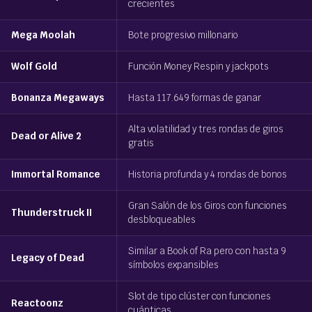
crecientes
Mega Moolah
Bote progresivo millonario
Wolf Gold
Función Money Respin y jackpots
Bonanza Megaways
Hasta 117.649 formas de ganar
Alta volatilidad y tres rondas de giros
Dead or Alive 2
gratis
Immortal Romance
Historia profunda y 4 rondas de bonos
Gran Salón de los Giros con funciones
Thunderstruck II
desbloqueables
Similar a Book of Ra pero con hasta 9
Legacy of Dead
símbolos expansibles
Slot de tipo clúster con funciones
Reactoonz
cuánticas