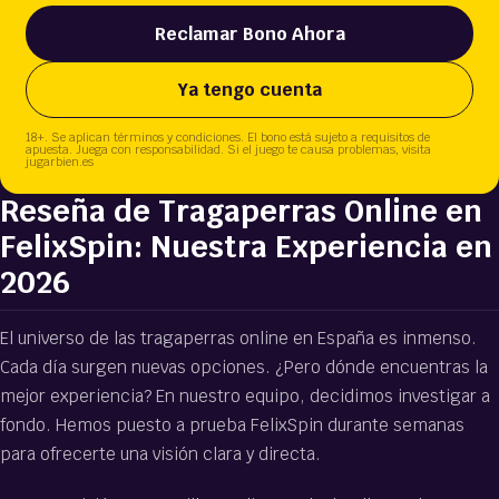
Reclamar Bono Ahora
Ya tengo cuenta
18+. Se aplican términos y condiciones. El bono está sujeto a requisitos de
apuesta. Juega con responsabilidad. Si el juego te causa problemas, visita
jugarbien.es
Reseña de Tragaperras Online en
FelixSpin: Nuestra Experiencia en
2026
El universo de las tragaperras online en España es inmenso.
Cada día surgen nuevas opciones. ¿Pero dónde encuentras la
mejor experiencia? En nuestro equipo, decidimos investigar a
fondo. Hemos puesto a prueba FelixSpin durante semanas
para ofrecerte una visión clara y directa.