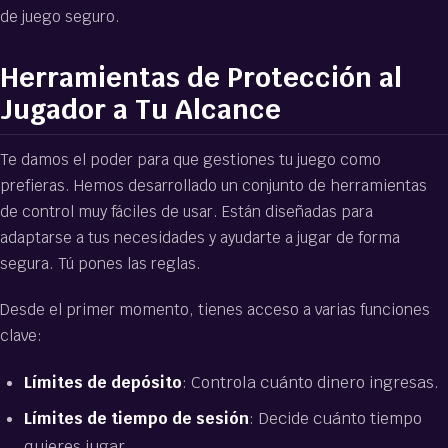
de juego seguro.
Herramientas de Protección al
Jugador a Tu Alcance
Te damos el poder para que gestiones tu juego como
prefieras. Hemos desarrollado un conjunto de herramientas
de control muy fáciles de usar. Están diseñadas para
adaptarse a tus necesidades y ayudarte a jugar de forma
segura. Tú pones las reglas.
Desde el primer momento, tienes acceso a varias funciones
clave:
Límites de depósito
: Controla cuánto dinero ingresas.
Límites de tiempo de sesión
: Decide cuánto tiempo
quieres jugar.