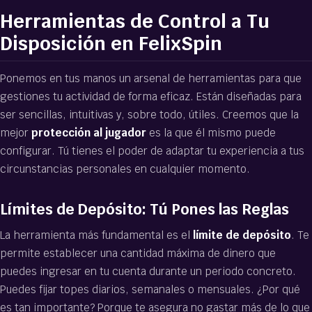
Herramientas de Control a Tu
Disposición en FelixSpin
Ponemos en tus manos un arsenal de herramientas para que
gestiones tu actividad de forma eficaz. Están diseñadas para
ser sencillas, intuitivas y, sobre todo, útiles. Creemos que la
mejor
protección al jugador
es la que él mismo puede
configurar. Tú tienes el poder de adaptar tu experiencia a tus
circunstancias personales en cualquier momento.
Límites de Depósito: Tú Pones las Reglas
La herramienta más fundamental es el
límite de depósito
. Te
permite establecer una cantidad máxima de dinero que
puedes ingresar en tu cuenta durante un periodo concreto.
Puedes fijar topes diarios, semanales o mensuales. ¿Por qué
es tan importante? Porque te asegura no gastar más de lo que