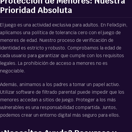
Protección de Menores: Nuestra
Prioridad Absoluta
El juego es una actividad exclusiva para adultos. En FelixSpin,
aplicamos una política de tolerancia cero con el juego de
menores de edad. Nuestro proceso de verificación de
identidad es estricto y robusto. Comprobamos la edad de
cada usuario para garantizar que cumple con los requisitos
legales. La prohibición de acceso a menores no es
negociable.
Además, animamos a los padres a tomar un papel activo.
Utilizar software de filtrado parental puede impedir que los
menores accedan a sitios de juego. Proteger a los más
vulnerables es una responsabilidad compartida. Juntos,
podemos crear un entorno digital más seguro para ellos.