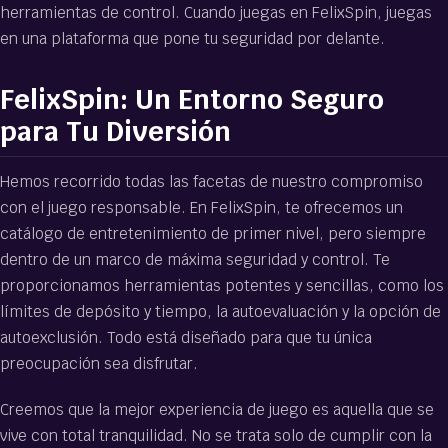
herramientas de control. Cuando juegas en FelixSpin, juegas
en una plataforma que pone tu seguridad por delante.
FelixSpin: Un Entorno Seguro
para Tu Diversión
Hemos recorrido todas las facetas de nuestro compromiso
con el juego responsable. En FelixSpin, te ofrecemos un
catálogo de entretenimiento de primer nivel, pero siempre
dentro de un marco de máxima seguridad y control. Te
proporcionamos herramientas potentes y sencillas, como los
límites de depósito y tiempo, la autoevaluación y la opción de
autoexclusión. Todo está diseñado para que tu única
preocupación sea disfrutar.
Creemos que la mejor experiencia de juego es aquella que se
vive con total tranquilidad. No se trata solo de cumplir con la