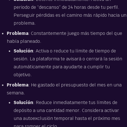
periodo de “descanso” de 24 horas desde tu perfil.
Perseguir pérdidas es el camino más rápido hacia un
problema.
Problema
: Constantemente juego más tiempo del que
había planeado.
Solución
: Activa o reduce tu límite de tiempo de
sesión. La plataforma te avisará o cerrará la sesión
automáticamente para ayudarte a cumplir tu
objetivo.
Problema
: He gastado el presupuesto del mes en una
semana.
Solución
: Reduce inmediatamente tus límites de
depósito a una cantidad menor. Considera activar
una autoexclusión temporal hasta el próximo mes
para romper el ciclo.