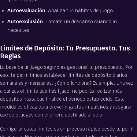
Autoevaluación
: Analiza tus hábitos de juego.
Autoexclusión
: Tómate un descanso cuando lo
necesites.
Límites de Depósito: Tu Presupuesto, Tus
Reglas
La base de un juego seguro es gestionar tu presupuesto. Por
eso, te permitimos establecer límites de depósito diarios,
semanales y mensuales. ¿Cómo funciona? Es simple. Una vez
alcanzas el límite que has fijado, no podrás realizar más
depósitos hasta que finalice el periodo establecido. Esta
medida es eficaz para prevenir gastos impulsivos y asegurar
que solo juegas con el dinero destinado al ocio.
Configurar estos límites es un proceso rápido desde tu perfil
de usuario. Nosotros recomendamos a todos nuestros