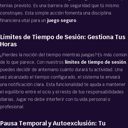
tenías previsto. Es una barrera de seguridad que tú mismo
construyes. Esta simple acción fomenta una disciplina
financiera vital para un
juego seguro
.
Límites de Tiempo de Sesión: Gestiona Tus
Horas
¿Pierdes la noción del tiempo mientras juegas? Es más común
de lo que parece. Con nuestros
límites de tiempo de sesión
,
puedes decidir de antemano cuánto durará tu actividad. Una
vez alcanzado el tiempo configurado, el sistema te enviará
una notificación clara. Esta funcionalidad te ayuda a mantener
el equilibrio entre el ocio y el resto de tus responsabilidades
diarias. Jugar no debe interferir con tu vida personal o
profesional.
Pausa Temporal y Autoexclusión: Tu