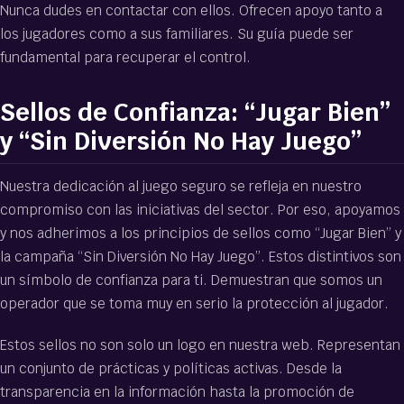
Nunca dudes en contactar con ellos. Ofrecen apoyo tanto a
los jugadores como a sus familiares. Su guía puede ser
fundamental para recuperar el control.
Sellos de Confianza: “Jugar Bien”
y “Sin Diversión No Hay Juego”
Nuestra dedicación al juego seguro se refleja en nuestro
compromiso con las iniciativas del sector. Por eso, apoyamos
y nos adherimos a los principios de sellos como “Jugar Bien” y
la campaña “Sin Diversión No Hay Juego”. Estos distintivos son
un símbolo de confianza para ti. Demuestran que somos un
operador que se toma muy en serio la protección al jugador.
Estos sellos no son solo un logo en nuestra web. Representan
un conjunto de prácticas y políticas activas. Desde la
transparencia en la información hasta la promoción de